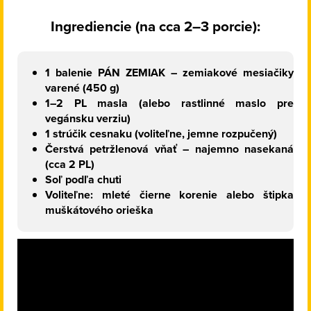
Ingrediencie (na cca 2–3 porcie):
1 balenie PÁN ZEMIAK – zemiakové mesiačiky
varené (450 g)
1–2 PL masla (alebo rastlinné maslo pre
vegánsku verziu)
1 strúčik cesnaku (voliteľne, jemne rozpučený)
Čerstvá petržlenová vňať – najemno nasekaná
(cca 2 PL)
Soľ podľa chuti
Voliteľne: mleté čierne korenie alebo štipka
muškátového orieška