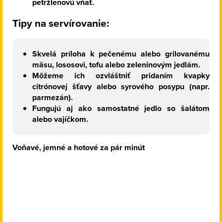
petržlenovú vňať.
Tipy na servírovanie:
Skvelá príloha k pečenému alebo grilovanému
mäsu, lososovi, tofu alebo zeleninovým jedlám.
Môžeme ich ozvláštniť pridaním kvapky
citrónovej šťavy alebo syrového posypu (napr.
parmezán).
Fungujú aj ako samostatné jedlo so šalátom
alebo vajíčkom.
Voňavé, jemné a hotové za pár minút