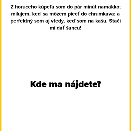
Z horúceho kúpeľa som do pár minút namäkko;
milujem, keď sa môžem piecť do chrumkava; a
perfektný som aj vtedy, keď som na kašu. Stačí
mi dať šancu!
Kde ma nájdete?
Rohlik
Regionálne farmárs