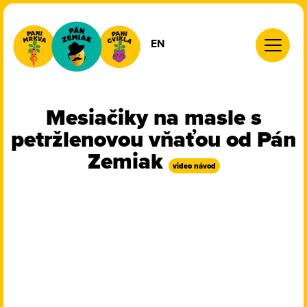
EN
ÚVOD
Mesiačiky na masle s
PÁN ZEMIAK PRODUKTY
petržlenovou vňaťou od Pán
LIPTOVSKÉ DROBY
Zemiak
video návod
RECEPTY
NOVINKY
KDE KÚPIM
KONTAKT