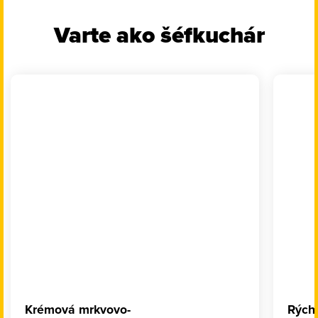
Varte ako šéfkuchár
Krémová mrkvovo-
Rých