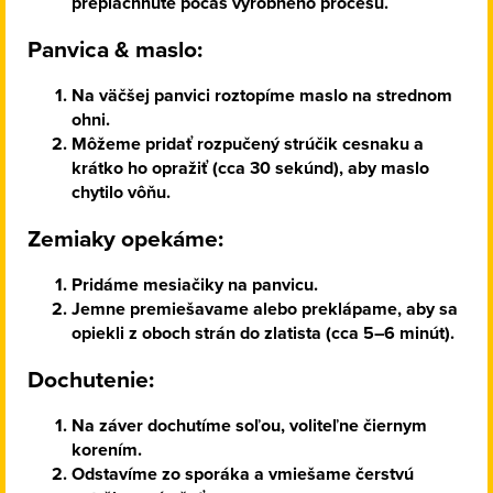
prepláchnuté počas výrobného procesu.
Panvica & maslo:
Na väčšej panvici roztopíme maslo na strednom
ohni.
Môžeme pridať rozpučený strúčik cesnaku a
krátko ho opražiť (cca 30 sekúnd), aby maslo
chytilo vôňu.
Zemiaky opekáme:
Pridáme mesiačiky na panvicu.
Jemne premiešavame alebo preklápame, aby sa
opiekli z oboch strán do zlatista (cca 5–6 minút).
Dochutenie:
Na záver dochutíme soľou, voliteľne čiernym
korením.
Odstavíme zo sporáka a vmiešame čerstvú