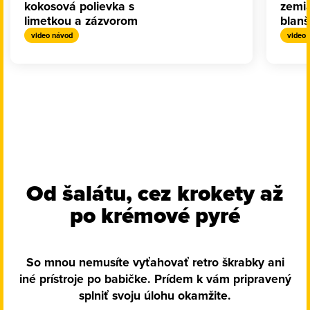
kokosová polievka s
zemi
limetkou a zázvorom
blanš
video návod
video 
Od šalátu, cez krokety až
po krémové pyré
So mnou nemusíte vyťahovať retro škrabky ani
iné prístroje po babičke. Prídem k vám pripravený
splniť svoju úlohu okamžite.