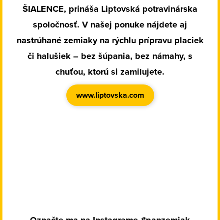
ŠIALENCE, prináša Liptovská potravinárska
spoločnosť. V našej ponuke nájdete aj
nastrúhané zemiaky na rýchlu prípravu placiek
či halušiek – bez šúpania, bez námahy, s
chuťou, ktorú si zamilujete.
www.liptovska.com
Označte ma na Instagrame #panzemiak