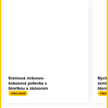
Krémová mrkvovo-
Rých
kokosová polievka s
zemi
limetkou a zázvorom
blanš
video návod
video 