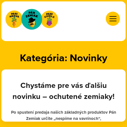
ÚVOD
PÁN ZEMIAK PRODUKTY
Kategória:
Novinky
LIPTOVSKÉ DROBY
RECEPTY
NOVINKY
Chystáme pre vás ďalšiu
KDE KÚPIM
novinku – ochutené zemiaky!
KONTAKT
Po spustení predaja našich základných produktov Pán
Zemiak určite „nespíme na vavrínoch“,